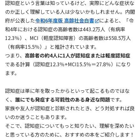
認知症という言葉は知っているけど、実際にどんな症状な
のか正しく理解している人は少ないかもしれません。内閣
府が公表した
令和6年度版 高齢社会白書
によると、「令
和4年における認知症の高齢者数は443.2万人（有病率
12.3％）、MCI（軽度認知障害）の高齢者数は558.5万人
（有病率15.5％）」と推計されています。
つまり、
高齢者の約4人に1人が認知症または軽度認知症
である計算（認知症12.3％+MCI15.5％＝27.8％）になり
ます。
認知症は単に年を取ったからといって起こるものではな
く、
誰にでも発症する可能性のある身近な問題
です。
家族や友人が認知症と診断されたとき、どう対処すれば良
いのか迷うこともあります。
そこで、認知症についてもっと知りたい、理解を深めたい
と思っている方のために、おすすめの本をご紹介します！