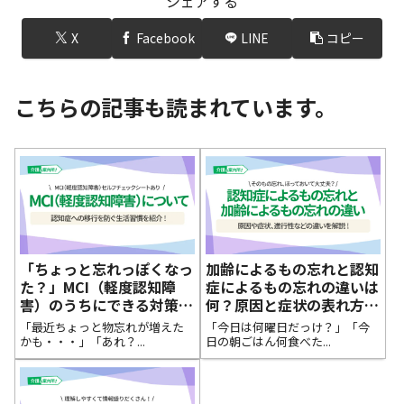
シェアする
X
Facebook
LINE
コピー
こちらの記事も読まれています。
「ちょっと忘れっぽくなっ
加齢によるもの忘れと認知
た？」MCI（軽度認知障
症によるもの忘れの違いは
害）のうちにできる対策を
何？原因と症状の表れ方な
ご紹介！
どを比較！
「最近ちょっと物忘れが増えた
「今日は何曜日だっけ？」「今
かも・・・」「あれ？...
日の朝ごはん何食べた...